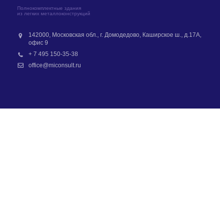
Полнокомплектные здания
из легких металлоконструкций
142000, Московская обл., г. Домодедово, Каширское ш., д.17А,
офис 9
+ 7 495 150-35-38
office@miconsult.ru