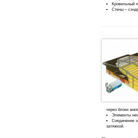
Кровельный п
Стены – сэнд
через блоки анк
Элементы нес
Соединение э
затяжкой.