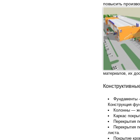
повысить произво
материалов, их дос
Конструктивны
Фундаменты —
Конструкция фун
Колонны — же
Каркас покры
Перекрытия п
Перекрытия п
листа.
Покрытие кро