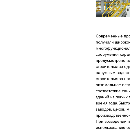
Современные прои
получили широкое
многофункционал
сооружения хара
предусмотрено и
строительство од
наружным водост
строительство п
оптимальное испо
соответствие са
зданий из легких
время года.Быстр
заводов, цехов, 
производственно-с
При возведении 
использованию е