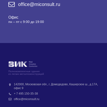
office@miconsult.ru
Офис
пн – пт с 9:00 до 19:00
Полнокомплектные здания
из легких металлоконструкций
142000, Московская обл., г. Домодедово, Каширское ш., д.17А,
офис 9
+ 7 495 150-35-38
office@miconsult.ru