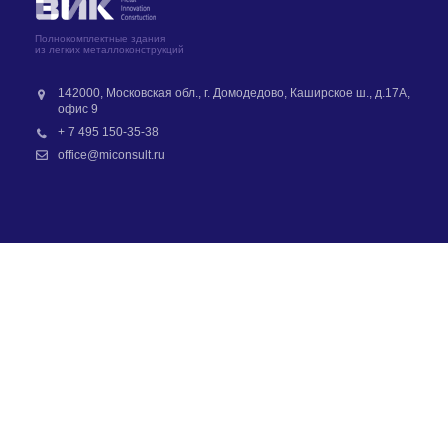
Полнокомплектные здания
из легких металлоконструкций
142000, Московская обл., г. Домодедово, Каширское ш., д.17А,
офис 9
+ 7 495 150-35-38
office@miconsult.ru